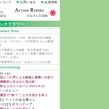
について
お問い合せ
会員情報
ンクフラワー
mber News
2012年5月13～15日、東京品川区大崎駅
近くの「マチキチ」で中田和子さんの教室
展
宮下透翠さんが個展「私の居場所 Part
Ⅳ」を銀座・ギャラリー青羅で開催(2012
年5月7～12日)。
平間磨理夫さんが「おおたにくんちの桜
を」開催（西荻窪・ギャラリーみずのそ
artwarming
ら、2012年3月17～25日12：00～19：
0)
e can . . .
大久保有加さんが「宇宙のバラ展」を開催
花とうた声による鎮魂と復興への祈り
（南青山・酉福ギャラリー、2012年3月8
避難所に生まれた花の絆
～11日11：00～18：00)
私なりのメッセージ 2011.6.11
竹中麗湖さんが「テーブルウェア・フェス
インタビュー
ティバル2012」でデモンストレーション
震災で“待つ”ことの大切さを学ぶ
（東京ドーム、2012年2月11日14：00～)
花とペットのある暮らし
州村衛香さんがインスタレーションのデモ
いけばなボランティア
制作（ポーラ・ザ・ビューティー銀座、1
月14日)
続けることのむずかしさ