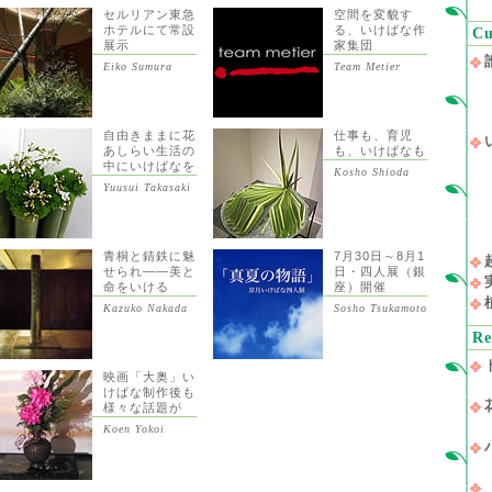
セルリアン東急
空間を変貌す
ホテルにて常設
る、いけばな作
Cu
展示
家集団
Eiko Sumura
Team Metier
自由きままに花
仕事も、育児
あしらい生活の
も、いけばなも
中にいけばなを
Kosho Shioda
Yuusui Takasaki
青桐と錆鉄に魅
7月30日～8月1
せられ――美と
日・四人展（銀
命をいける
座）開催
Kazuko Nakada
Sosho Tsukamoto
Re
映画「大奥」い
けばな制作後も
様々な話題が
Koen Yokoi