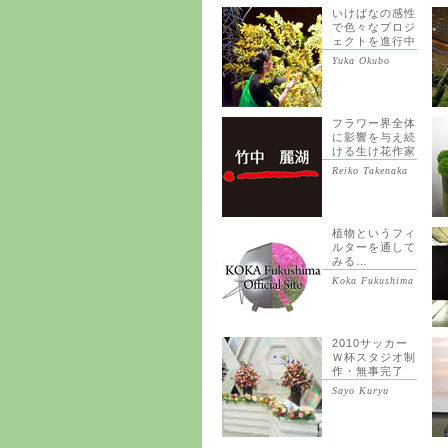
いけばなの感性
で色々なプロジ
ェクトを進行中
Yuka Okubo
フラワー界全体
に影響を与え続
ける生け花作家
Reiko Takenaka
植物というフィ
ルターを通して
みる…
Koka Fukushima
2010サッカー
Ｗ杯スタジオ制
作・無事完了
Sayo Kuryu