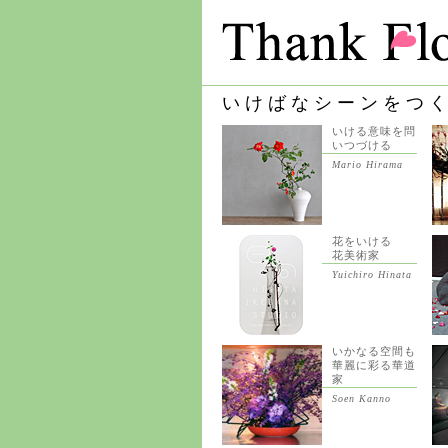
いけばなシーンをつ
いける意味を問
いつづける
Mario Hirama
花をいける
花美術家
Yuichiro Hinata
いかなる空間も
華麗に彩る華道
家
Soen Kanno