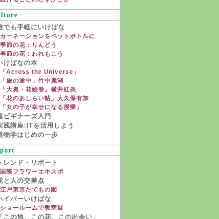
「2011 宮下透翠＆グループ翠ＳＵＩ展 ー
lture
和みⅡ ー」が銀座・ギャラリー青羅で開
催(11月21～26日)。
誰でも手軽にいけばな
流派を超越したいけばなグループ・Fの会
カーネーションをペットボトルに
が旧高田小学校（東京・雑司が谷）で企画
季節の花：りんどう
展を開催(11月17～20日)。上野雄次さん
季節の花：われもこう
も出品。
いけばなの本
日向雄一郎さんプロデュースによる「花の
「Across the Universe」
ちから FLOWER revolution」が横浜横浜
ランドマーク・プラザで開催(10月21～23
「旅の途中」竹中麗湖
日)
「大奥・花絵巻」横井紅炎
栗生紗世さんが12回目の教室展を新宿NS
「花のあしらい帖」大久保有加
ビル12F永大ショールームで開催(10月
「女の子が幸せになる授業」
15、16、17日)
超ビギナーズ入門
塚本草昌さん、上條蓉芳さんが「江戸東京
実践講座:ITを活用しよう
たてもの園（小金井）」の花展に参加(10
植物学はじめの一歩
月15、16日)
竹中麗湖＆チーム・メチエが「スイセンプ
port
ロジェクト in 仙台」に参加(9月23、24
日)
トレンド・リポート
横井紅炎さんが「ギャラリー園（大塚)」
国際フラワーエキスポ
で展覧会(9月17～19日)
花と人の交差点
中村美梢さんが相場るい児 陶展(銀座三越
江戸東京たてもの園
8F)で添え花(8月3～16日)
ハイパーいけばな
避難所の旧グランドプリンスホテル赤坂で
ショールームで教室展
いけばなのボランティア(6月30日まで)
「この地、この花、この出会い」