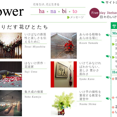
サイト
サ
くりだす花びとたち
Me
いけばなの創造
あらゆる植物を
性と楽しさを伝
あらゆる場に
えるために
Kosen Yamada
Tosui Miyashita
はないけ所作・
いけてみなけれ
花道家
ばわからない。
楽しさ 豊かさ
He
Yuji Ueno
面白さ
0
W
Syuko Kano
集大成の個展
いけ手の個性を
重視する教室を
Yoho Kamijo
運営中
Naoka Shima