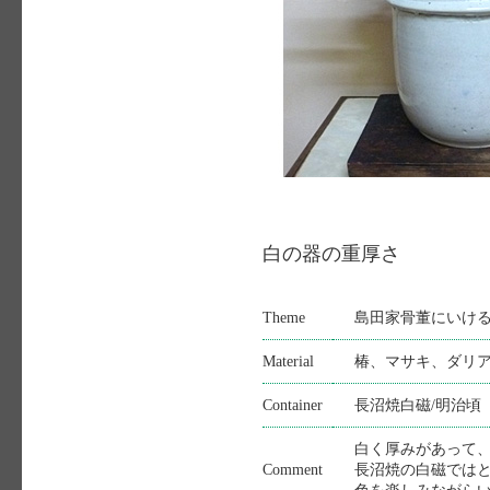
白の器の重厚さ
Theme
島田家骨董にいけ
Material
椿、マサキ、ダリ
Container
長沼焼白磁/明治頃
白く厚みがあって
Comment
長沼焼の白磁では